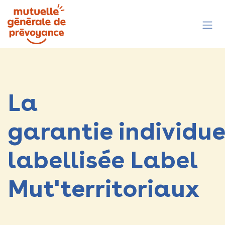
Se rendre au contenu
La
garantie individue
labellisée Label
Mut'territoriaux